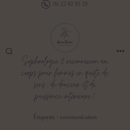
06 22 82 85 28
Sophrologie & reconnexion au
Alexia
Barré
corps pour femmes en quête de
sens , de douceur et de
puissance intérieure !
Étiquette :
communication