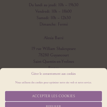
Du lundi au jeudi: 10h – 19h30
Vendredi: 10h – 18h00
Samedi: 10h – 12h30
Dimanche: Fermé
Alexia Barré
19 rue William Shakespeare
78280 Guyancourt
Saint-Quentin-en-Yvelines
France
Gérer le consentement aux cookies
06 22 82 85 28
Nous utilisons des cookies pour optimiser notre site web et notre service.
Contactez moi grâce au formulaire
ici
ACCEPTER LES COOKIES
REFUSER