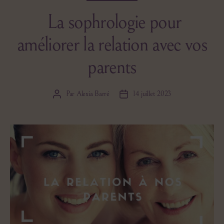
La sophrologie pour
améliorer la relation avec vos
parents
Par
Alexia Barré
14 juillet 2023
Auteur
Date
de
de
l’article
l’article