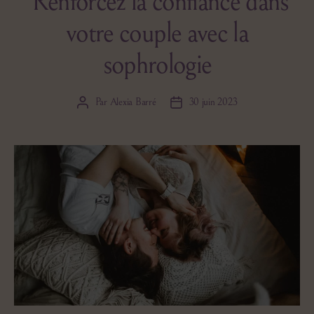
Renforcez la confiance dans
votre couple avec la
sophrologie
Par
Alexia Barré
30 juin 2023
Auteur
Date
de
de
l’article
l’article