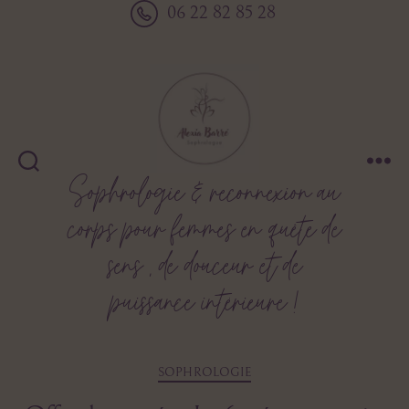
06 22 82 85 28
Sophrologie & reconnexion au
Alexia
Barré
corps pour femmes en quête de
sens , de douceur et de
puissance intérieure !
Catégories
SOPHROLOGIE