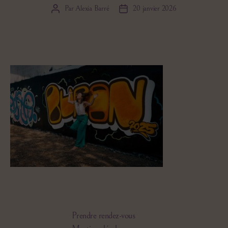
Par
Alexia Barré
20 janvier 2026
Auteur
Date
de
de
l’article
l’article
Prendre rendez-vous