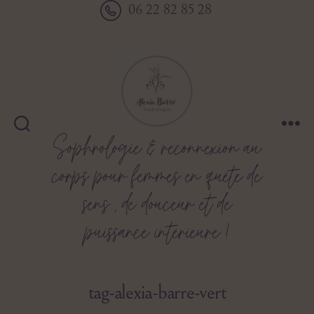
06 22 82 85 28
Sophrologie & reconnexion au
Alexia
Barré
corps pour femmes en quête de
sens , de douceur et de
puissance intérieure !
tag-alexia-barre-vert