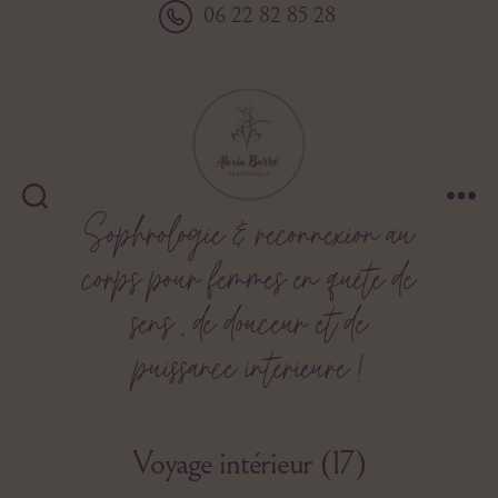
06 22 82 85 28
Sophrologie & reconnexion au
Alexia
Barré
corps pour femmes en quête de
sens , de douceur et de
puissance intérieure !
Voyage intérieur (17)