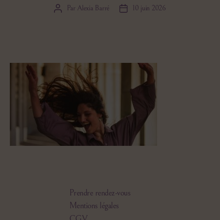
Par
Alexia Barré
10 juin 2026
Auteur
Date
de
de
l’article
l’article
Prendre rendez-vous
Mentions légales
CGV