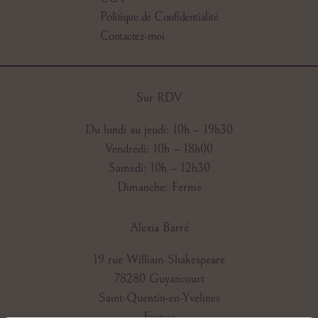
Politique de Confidentialité
Contactez-moi
Sur RDV
Du lundi au jeudi: 10h – 19h30
Vendredi: 10h – 18h00
Samedi: 10h – 12h30
Dimanche: Fermé
Alexia Barré
19 rue William Shakespeare
78280 Guyancourt
Saint-Quentin-en-Yvelines
France