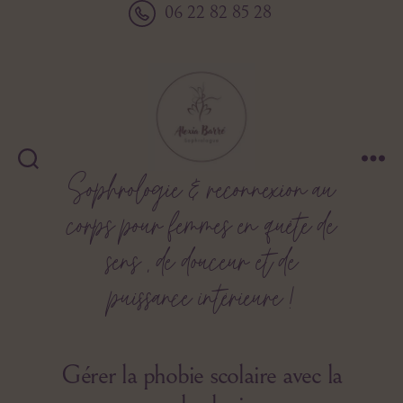
06 22 82 85 28
Sophrologie & reconnexion au
Alexia
Barré
corps pour femmes en quête de
sens , de douceur et de
puissance intérieure !
Gérer la phobie scolaire avec la