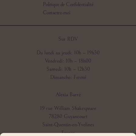
Politique de Confidentialité
Contactez-moi
Sur RDV
Du lundi au jeudi: 10h – 19h30
Vendredi: 10h – 18h00
Samedi: 10h – 12h30
Dimanche: Fermé
Alexia Barré
19 rue William Shakespeare
78280 Guyancourt
Saint-Quentin-en-Yvelines
France