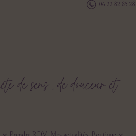
06 22 82 85 28
e de sens , de douceur et
n
Prendre RDV
Mes actualités
Boutique