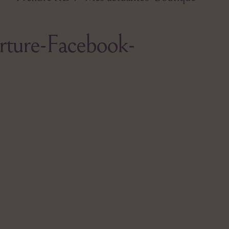
rture-Facebook-
mple-
dre-
otographie-
udio-
uverture-
cebook-