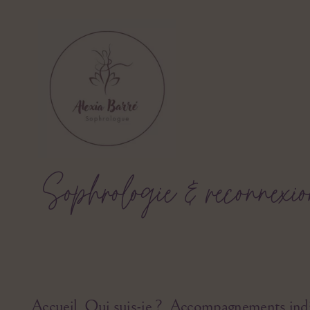
Alexia
Sophrologie & reconnexio
Barré
Accueil
Qui suis-je ?
Accompagnements indi