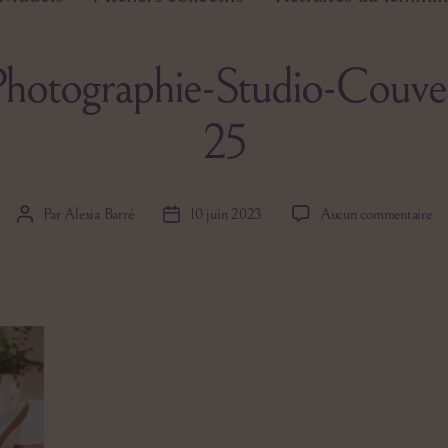
hotographie-Studio-Couve
25
sur
Par
Alexia Barré
10 juin 2023
Aucun commentaire
Auteur
Date
Si
de
de
Ca
l’article
l’article
Ph
St
Co
Fa
25