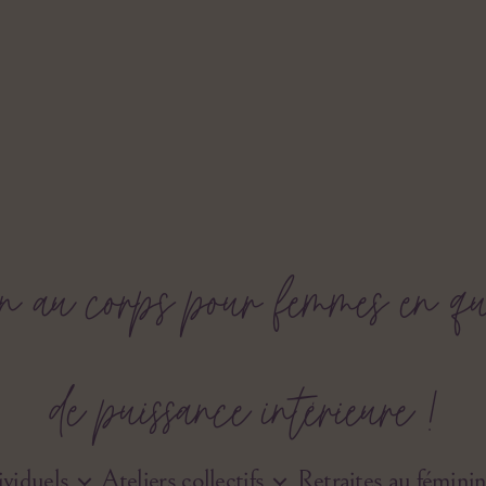
n au corps pour femmes en quêt
de puissance intérieure !
viduels
Ateliers collectifs
Retraites au fémini