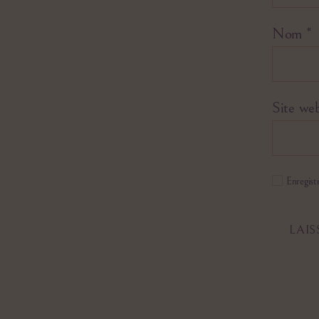
Nom
*
Site we
Enregist